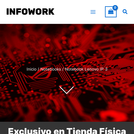
Ir
al
Busc
contenido
Inicio
/
Notebooks
/ Notebook Lenovo IP 3
Exclusivo
en Tienda Física